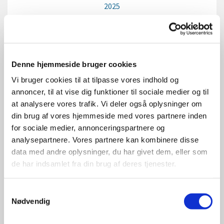
2025
Indkaldelse til menighedsrådsmøde 4. feb.
2025
Indkaldelse til menighedsrådsmøde 7. jan.
2025
Denne hjemmeside bruger cookies
Vi bruger cookies til at tilpasse vores indhold og
Møder 2023
annoncer, til at vise dig funktioner til sociale medier og til
at analysere vores trafik. Vi deler også oplysninger om
Indkaldelse til menighedsrådsmøde
din brug af vores hjemmeside med vores partnere inden
13.september 2023
for sociale medier, annonceringspartnere og
Indkaldelse til menighedsrådsmøde 1.august
analysepartnere. Vores partnere kan kombinere disse
2023
data med andre oplysninger, du har givet dem, eller som
Indkaldelse til menighedsrådsmøde 6. juni
de har indsamlet fra din brug af deres tjenester.
2023
Indkaldelse til menighedsrådsmøde 2.
Samtykkevalg
maj 2023
Nødvendig
Indkaldelse til menighedsrådsmøde 4. april