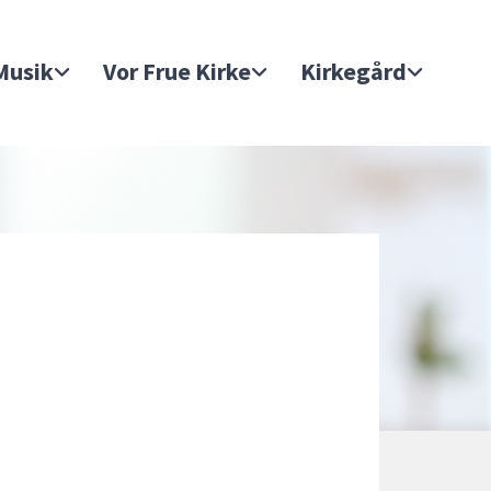
Musik
Vor Frue Kirke
Kirkegård