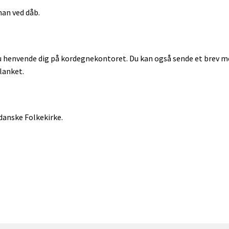
an ved dåb.
u henvende dig på kordegnekontoret. Du kan også sende et brev me
lanket.
danske Folkekirke.