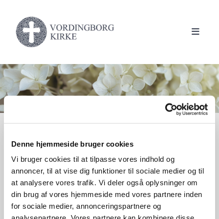
Denne hjemmeside bruger cookies
Begravelse & bisættelse
Vi bruger cookies til at tilpasse vores indhold og
annoncer, til at vise dig funktioner til sociale medier og til
at analysere vores trafik. Vi deler også oplysninger om
Af jord er du kommet...Til jord skal du
din brug af vores hjemmeside med vores partnere inden
blive
for sociale medier, annonceringspartnere og
analysepartnere. Vores partnere kan kombinere disse